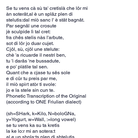
Se tu vens cà sù ta' cretislà che lôr mi
àn soterât,al è un splâz plen di
stelutis:dal miò sanc l' è stât bagnât.
Par segnâl une crosute
jè sculpide lì tal cret:
fra chês stelis nàs l'arbute,
sot di lôr jo duar cujet.
Cjôl, sù, cjôl une stelute:
chè 'a ricuarde il nestri ben,
tu 'i darâs 'ne bussadute,
e po' plàtile tal sen.
Quant che a cjase tu sês sole
e di cûr tu preis par me,
il miò spirt atòr ti svole:
jo e la stele sin cun te.
Phonetic Transcription of the Original
(according to ONE Friulian dialect)
(sh=SHark, k=Kilo, N=boloGNa,
y=Yogurt, w=Wall, :=long vowel)
se tu vens ka su ta kretis
la ke lo:r mi an sotera:t
al e un shpla:ts plen di shtelutis