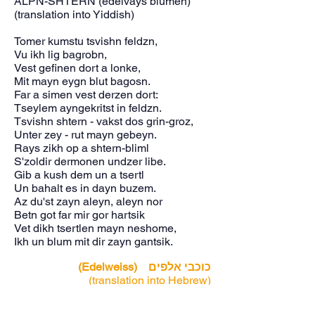
ALPN-SHTERN (edelvays blumen)
(translation into Yiddish)
Tomer kumstu tsvishn feldzn,
Vu ikh lig bagrobn,
Vest gefinen dort a lonke,
Mit mayn eygn blut bagosn.
Far a simen vest derzen dort:
Tseylem ayngekritst in feldzn.
Tsvishn shtern - vakst dos grin-groz,
Unter zey - rut mayn gebeyn.
Rays zikh op a shtern-bliml
S'zoldir dermonen undzer libe.
Gib a kush dem un a tsertl
Un bahalt es in dayn buzem.
Az du'st zayn aleyn, aleyn nor
Betn got far mir gor hartsik
Vet dikh tsertlen mayn neshome,
Ikh un blum mit dir zayn gantsik.
כוכבי אלפים (Edelweiss)
(translation into Hebrew)
אם תבואי הלום, בין סלעים