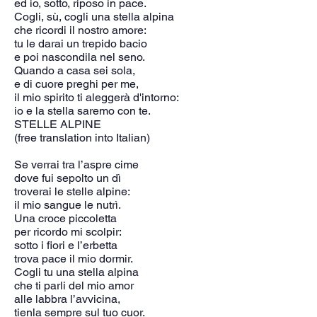
ed io, sotto, riposo in pace.
Cogli, sù, cogli una stella alpina
che ricordi il nostro amore:
tu le darai un trepido bacio
e poi nascondila nel seno.
Quando a casa sei sola,
e di cuore preghi per me,
il mio spirito ti aleggerà d'intorno:
io e la stella saremo con te.
STELLE ALPINE
(free translation into Italian)
Se verrai tra l’aspre cime
dove fui sepolto un dì
troverai le stelle alpine:
il mio sangue le nutrì.
Una croce piccoletta
per ricordo mi scolpir:
sotto i fiori e l’erbetta
trova pace il mio dormir.
Cogli tu una stella alpina
che ti parli del mio amor
alle labbra l’avvicina,
tienla sempre sul tuo cuor.