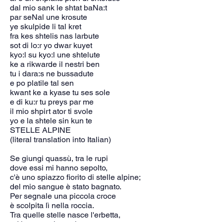
dal mio sank le shtat baNa:t
par seNal une krosute
ye skulpide li tal kret
fra kes shtelis nas larbute
sot di lo:r yo dwar kuyet
kyo:l su kyo:l une shtelute
ke a rikwarde il nestri ben
tu i dara:s ne bussadute
e po platile tal sen
kwant ke a kyase tu ses sole
e di ku:r tu preys par me
il mio shpirt ator ti svole
yo e la shtele sin kun te
STELLE ALPINE
(literal translation into Italian)
Se giungi quassù, tra le rupi
dove essi mi hanno sepolto,
c'è uno spiazzo fiorito di stelle alpine;
del mio sangue è stato bagnato.
Per segnale una piccola croce
è scolpita lì nella roccia.
Tra quelle stelle nasce l'erbetta,