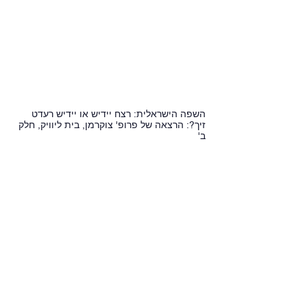
השפה הישראלית: רצח יידיש או יידיש רעדט
זיך?: הרצאה של פרופ' צוקרמן, בית ליוויק, חלק
ב'