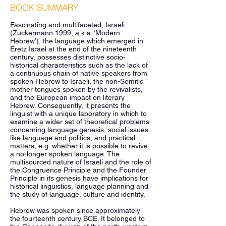
BOOK SUMMARY
Fascinating and multifaceted, Israeli
(Zuckermann 1999, a.k.a. ‘Modern
Hebrew’), the language which emerged in
Eretz Israel at the end of the nineteenth
century, possesses distinctive socio-
historical characteristics such as the lack of
a continuous chain of native speakers from
spoken Hebrew to Israeli, the non-Semitic
mother tongues spoken by the revivalists,
and the European impact on literary
Hebrew. Consequently, it presents the
linguist with a unique laboratory in which to
examine a wider set of theoretical problems
concerning language genesis, social issues
like language and politics, and practical
matters, e.g. whether it is possible to revive
a no-longer spoken language. The
multisourced nature of Israeli and the role of
the Congruence Principle and the Founder
Principle in its genesis have implications for
historical linguistics, language planning and
the study of language, culture and identity.
Hebrew was spoken since approximately
the fourteenth century BCE. It belonged to