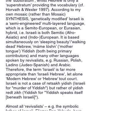
the ‘substratum’, whilst Hebrew is only a
‘superstratum’ providing the vocabulary (cf.
Horvath & Wexler 1997). According to my
own mosaic (rather than Mosaic)
SYNTHESIS, ‘genetically modified’ Israeli is
a ‘semi-engineered’ multi-layered language,
which is a Semito-European, or Eurasian,
hybrid, i.e. Israeli is both Semitic (Afro-
Asiatic) and (Indo-)European. It is based
simultaneously on ‘sleeping beauty’/’walking
dead’ Hebrew, ‘máme lóshn’ (‘mother
tongue’) Yiddish (both being primary
contributors) and many other languages
spoken by revivalists, e.g. Russian, Polish,
Ladino (Judeo-Spanish) and Arabic.
Therefore, the term ‘Israeli’ is far more
appropriate than ‘Israeli Hebrew’, let alone
‘Modern Hebrew’ or ‘Hebrew’ tout court.
Israeli is not a case of retsakh yidish (Israeli
for "murder of Yiddish") but rather of yidish
redt zikh (Yiddish for "Yiddish speaks itself
[beneath Israeli]").
Almost all ‘revivalists’ – e.g. the symbolic
father of Israeli, Eliezer Ben-Yehuda, born
Perelman – were native Yiddish-speakers
who wanted to speak Hebrew, with Semitic
grammar and pronunciation, like Arabs. Not