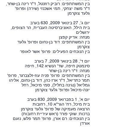
בין המשתתפים: רוביק רוזנטל, ד"ר רינה בן-שחר,
ד"ר משה יצחקי, תמי אשכנזי (שירה) ופרופ'
גלעד צוקרמן
יום ג', 27 בינואר 2009, 630 בערב
בית הילל, האוניברסיטה העברית, הר הצופים,
ירושלים
מנחה: אדיק קפצן
בין המשתתפים: דוד בן-נחום ופרופ' גלעד
צוקרמן
בין הנוכחים הפעילים: פרופ' אשר לאופר
יום ד', 28 בינואר 2009, 7 בערב
סינמטק חיפה, שד' הנשיא 142, חיפה
מנחה: ד"ר רינה בן-שחר
בין המשתתפים: פרופ' פניה עוז-זלצברגר, פרופ'
תמר כתריאל, ד"ר ארז כהן, דוד בן-נחום, אליהו
גמליאל (נגינה בחליל), סמי מיכאל, רחל
יונה-מיכאל ופרופ' גלעד צוקרמן
יום א', 1 בפברואר 2009, 830 בערב
בית מיכל, רח' הגר"א 10, רחובות
הרצאה מעמיקה של פרופ' גלעד צוקרמן
ברכות: שוקי פורר (ראש עיריית רחובות)
בין הנוכחים: רם אורן, פרופ' תמר פלש, נועם
אורדן