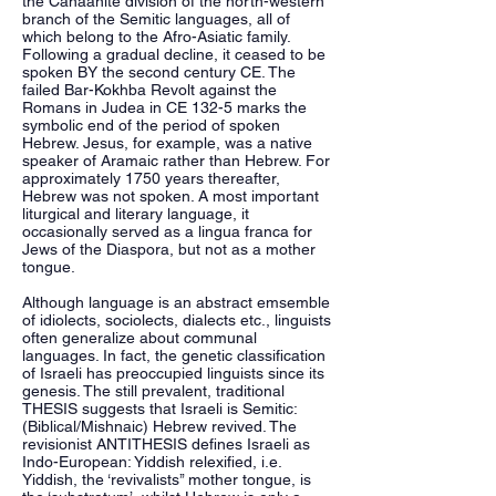
the Canaanite division of the north-western
branch of the Semitic languages, all of
which belong to the Afro-Asiatic family.
Following a gradual decline, it ceased to be
spoken BY the second century CE. The
failed Bar-Kokhba Revolt against the
Romans in Judea in CE 132-5 marks the
symbolic end of the period of spoken
Hebrew. Jesus, for example, was a native
speaker of Aramaic rather than Hebrew. For
approximately 1750 years thereafter,
Hebrew was not spoken. A most important
liturgical and literary language, it
occasionally served as a lingua franca for
Jews of the Diaspora, but not as a mother
tongue.
Although language is an abstract emsemble
of idiolects, sociolects, dialects etc., linguists
often generalize about communal
languages. In fact, the genetic classification
of Israeli has preoccupied linguists since its
genesis. The still prevalent, traditional
THESIS suggests that Israeli is Semitic:
(Biblical/Mishnaic) Hebrew revived. The
revisionist ANTITHESIS defines Israeli as
Indo-European: Yiddish relexified, i.e.
Yiddish, the ‘revivalists’’ mother tongue, is