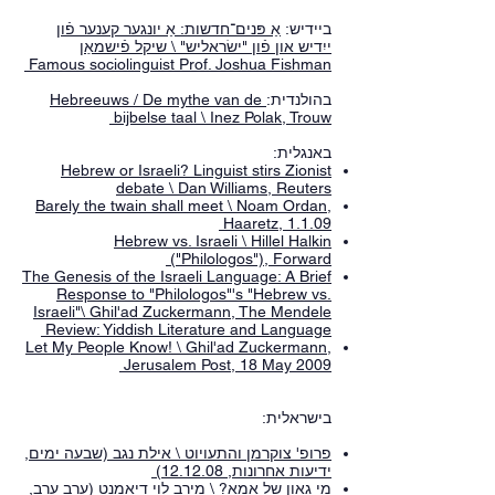
ביידיש:
אַ פּנים־חדשות: אַ יונגער קענער פֿון
ייִדיש און פֿון "ישׂראליש" \ שיקל פֿישמאַן
Famous sociolinguist Prof. Joshua Fishman
Hebreeuws / De mythe van de
בהולנדית:
bijbelse taal \ Inez Polak, Trouw
באנגלית:
Hebrew or Israeli? Linguist stirs Zionist
debate \ Dan Williams, Reuters
Barely the twain shall meet \ Noam Ordan,
Haaretz, 1.1.09
Hebrew vs. Israeli \ Hillel Halkin
("Philologos"), Forward
The Genesis of the Israeli Language: A Brief
Response to "Philologos"'s "Hebrew vs.
Israeli"\ Ghil'ad Zuckermann, The Mendele
Review: Yiddish Literature and Language
Let My People Know! \ Ghil'ad Zuckermann,
Jerusalem Post, 18 May 2009
בישראלית:
פרופ' צוקרמן והתעויוט \ אילת נגב (שבעה ימים,
ידיעות אחרונות, 12.12.08)
מי גאון של אמא? \ מירב לוי דיאמנט (ערב ערב,