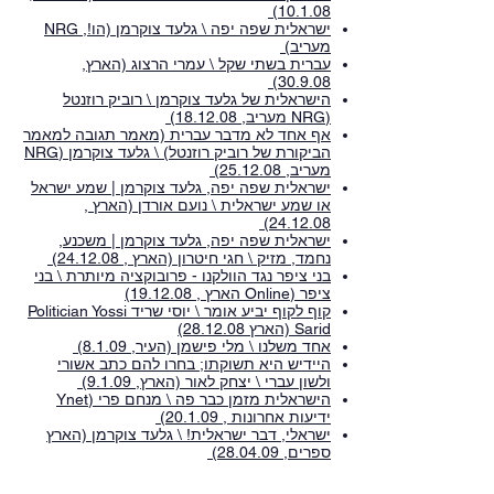
10.1.08)
ישראלית שפה יפה \ גלעד צוקרמן (הו!, NRG
מעריב)
עברית בשתי שקל \ עמרי הרצוג (הארץ,
30.9.08)
הישראלית של גלעד צוקרמן \ רוביק רוזנטל
(NRG מעריב, 18.12.08)
אף אחד לא מדבר עברית (מאמר תגובה למאמר
הביקורת של רוביק רוזנטל) \ גלעד צוקרמן (NRG
מעריב, 25.12.08)
ישראלית שפה יפה, גלעד צוקרמן | שמע ישראל
או שמע ישראלית \ נועם אורדן (הארץ ,
24.12.08)
ישראלית שפה יפה, גלעד צוקרמן | משכנע,
נחמד, מזיק \ חגי חיטרון (הארץ , 24.12.08)
בני ציפר נגד הוולקנו - פרובוקציה מיותרת \ בני
ציפר (Online הארץ , 19.12.08)
קוף לקוף יביע אומר \ יוסי שריד Politician Yossi
Sarid (הארץ 28.12.08)
אחד משלנו \ מלי פישמן (העיר, 8.1.09)
היידיש היא תשוקתו; בחרו להם כתב אשורי
ולשון עברי \ יצחק לאור (הארץ, 9.1.09)
הישראלית מזמן כבר פה \ מנחם פרי (Ynet
ידיעות אחרונות , 20.1.09)
ישראלי, דבר ישראלית! \ גלעד צוקרמן (הארץ
ספרים, 28.04.09)