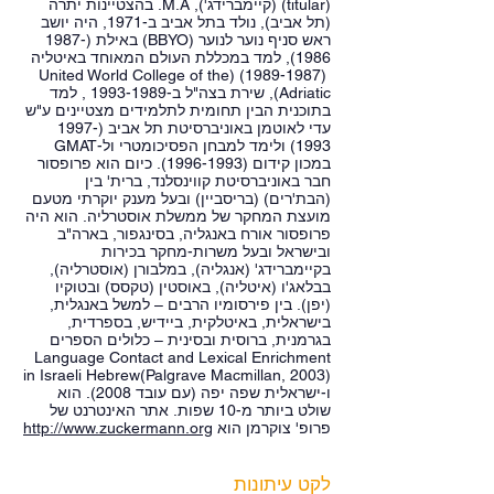
(titular) (קיימברידג'), M.A. בהצטיינות יתרה
(תל אביב), נולד בתל אביב ב-1971, היה יושב
(1987-
ראש סניף נוער לנוער (BBYO) באילת
, למד במכללת העולם המאוחד באיטליה
1986)
(United World College of the
(1989-1987)
Adriatic), שירת בצה"ל ב-1993-1989 , למד
בתוכנית הבין תחומית לתלמידים מצטיינים ע"ש
(1997-
עדי לאוטמן באוניברסיטת תל אביב
ולימד למבחן הפסיכומטרי ול-GMAT
1993)
. כיום הוא פרופסור
(1996-1993)
במכון קידום
חבר באוניברסיטת קווינסלנד, ברית' בין
(הבת'רים) (בריסביין) ובעל מענק יוקרתי מטעם
מועצת המחקר של ממשלת אוסטרליה. הוא היה
פרופסור אורח באנגליה, בסינגפור, בארה"ב
ובישראל ובעל משרות-מחקר בכירות
בקיימברידג' (אנגליה), במלבורן (אוסטרליה),
בבלאג'ו (איטליה), באוסטין (טקסס) ובטוקיו
(יפן). בין פירסומיו הרבים – למשל באנגלית,
בישראלית, באיטלקית, ביידיש, בספרדית,
בגרמנית, ברוסית ובסינית – כלולים הספרים
Language Contact and Lexical Enrichment
in Israeli Hebrew(Palgrave Macmillan, 2003)
ו-ישראלית שפה יפה (עם עובד 2008). הוא
שולט ביותר מ-10 שפות. אתר האינטרנט של
http://www.zuckermann.org
פרופ' צוקרמן הוא
לקט עיתונות