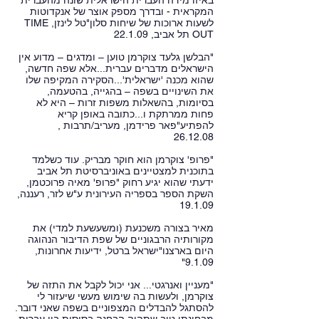
באיזו מידה העברית הישראלית שונה מהעברית
המקראית - ובדרך מספק אוצר של אנקדוטות
לשעות ארוכות של שיחות סלון"טל לינזן, TIME
OUT תל אביב, 22.1.09
"הבלשן גלעד צוקרמן טוען – ומדגים – מדוע אין
הישראלים מדברים עברית...אלא שפה חדשה,
שהוא מכנה 'ישראלית'...הסקירה המקיפה שלו
את השינויים בשפה – בהגייה, בהטעמה,
בסיומות, בהשאלות משפות זרות – היא לא
פחות ממרתקת ו...כתובה באופן קריא
להפתיע"פאר פרידמן, מעריב/תרבות ,
26.12.08
"פרופ' צוקרמן הוא חוקר מבריק. עוד כשלמד
בתוכנית למצטיינים באוניברסיטת תל אביב
ידעתי שהוא יגיע רחוק "פרופ' מאיה פרוכטמן,
השקת הספר בספריה העירונית ע"ש לזר, רעננה,
19.1.09
מאיר בצורה משכנעת (ומשעשעת למדי) את
מקורותיה הרבגוניים של שפת הדיבור הנהוגה
היום בארצנו"ישראל ברטל, ידיעות אחרונות,
9.1.09"
"מעניין ואנרגטי... אני יכול לקבל את התזה של
צוקרמן, ולעשות בה שימוש מעשי שיעזור לי
להסתגל להבדלים המצפוניים בשפה שאני דובר.