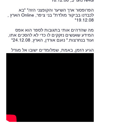
NRG מעריב, 18.12.08"
הפרופסור ארך השיער והקופצני הזה" "בא
לכבדנו בביקור מולדת" בני ציפר, Online הארץ ,
19.12.08"
מה שהדהים אותי בתגובות לספר הוא אפס
המידע שאנשים נזקקים לו כדי לא להסכים אתו,
ועוד בנחרצות." נועם אורדן, הארץ, 24.12.08"
הגיע הזמן, באמת, שמלומדים ישובו אל מגדל
השן שממנו באו." בני ציפר, Online הארץ ,
19.12.08 "
לקט ראיונות בטלוויזיה
Prof. Ghil'ad Zuckermann LIVE on Israeli TV
הטלוויזיה הישראלית, ערוץ 23, ערב חדש, ראיון
על-ידי רונן ברגמן