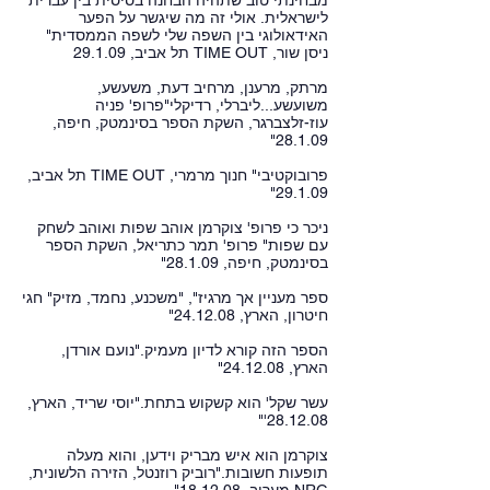
מבחינתי טוב שתהיה הבחנה בסיסית בין עברית
לישראלית. אולי זה מה שיגשר על הפער
האידאולוגי בין השפה שלי לשפה הממסדית"
ניסן שור, TIME OUT תל אביב, 29.1.09
מרתק, מרענן, מרחיב דעת, משעשע,
משועשע...ליברלי, רדיקלי"פרופ' פניה
עוז-זלצברגר, השקת הספר בסינמטק, חיפה,
28.1.09"
פרובוקטיבי" חנוך מרמרי, TIME OUT תל אביב,
29.1.09"
ניכר כי פרופ' צוקרמן אוהב שפות ואוהב לשחק
עם שפות" פרופ' תמר כתריאל, השקת הספר
בסינמטק, חיפה, 28.1.09"
ספר מעניין אך מרגיז", "משכנע, נחמד, מזיק" חגי
חיטרון, הארץ, 24.12.08"
הספר הזה קורא לדיון מעמיק."נועם אורדן,
הארץ, 24.12.08"
עשר שקל' הוא קשקוש בתחת."יוסי שריד, הארץ,
28.12.08'"
צוקרמן הוא איש מבריק וידען, והוא מעלה
תופעות חשובות."רוביק רוזנטל, הזירה הלשונית,