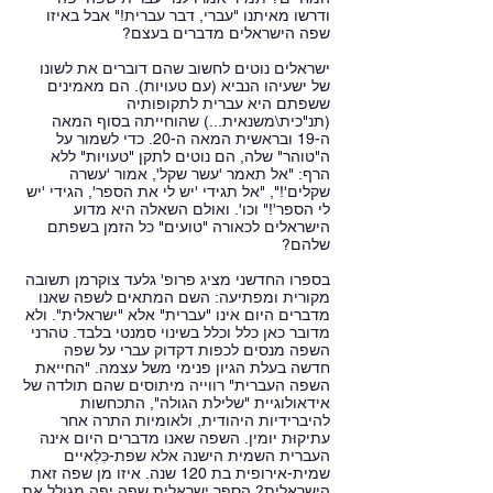
ודרשו מאיתנו "עברי, דבר עברית!" אבל באיזו
שפה הישראלים מדברים בעצם?
ישראלים נוטים לחשוב שהם דוברים את לשונו
של ישעיהו הנביא (עם טעויות). הם מאמינים
ששפתם היא עברית לתקופותיה
(תנ"כית\משנאית...) שהוחייתה בסוף המאה
ה-19 ובראשית המאה ה-20. כדי לשמור על
ה"טוהר" שלה, הם נוטים לתקן "טעויות" ללא
הרף: "אל תאמר 'עשר שקל', אמור 'עשרה
שקלים'!", "אל תגידי 'יש לי את הספר', הגידי 'יש
לי הספר'!" וכו'. ואולם השאלה היא מדוע
הישראלים לכאורה "טועים" כל הזמן בשפתם
שלהם?
בספרו החדשני מציג פרופ' גלעד צוקרמן תשובה
מקורית ומפתיעה: השם המתאים לשפה שאנו
מדברים היום אינו "עברית" אלא "ישראלית". ולא
מדובר כאן כלל וכלל בשינוי סמנטי בלבד. טהרני
השפה מנסים לכפות דקדוק עברי על שפה
חדשה בעלת הגיון פנימי משל עצמה. "החייאת
השפה העברית" רווייה מיתוסים שהם תולדה של
אידאולוגיית "שלילת הגולה", התכחשות
להיברידיות היהודית, ולאומיות התרה אחר
עתיקוּת יומין. השפה שאנו מדברים היום אינה
העברית השמית הישנה אלא שפת-כִּלְאיים
שמית-אירופית בת 120 שנה. איזו מן שפה זאת
הישראלית? הספר ישראלית שפה יפה מגולל את