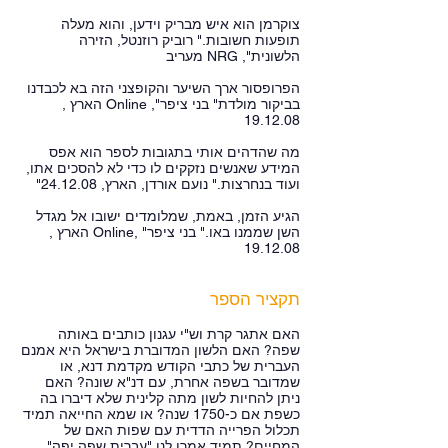
צוקרמן הוא איש מבריק וידען, והוא מעלה
תופעות חשובות." רוביק רוזנטל, הזירה
הלשונית", NRG מעריב
הפרופסור ארך השיער והקופצני הזה בא לכבדנו
בביקור מולדת" בני ציפר", Online הארץ ,
19.12.08
מה שהדהים אותי בתגובות לספר הוא אפס
המידע שאנשים נזקקים לו כדי לא להסכים אתו,
ועוד בנחרצות." נועם אורדן, הארץ, 24.12.08"
הגיע הזמן, באמת, שמלומדים ישובו אל מגדל
השן שממנו באו." בני ציפר" ,Online הארץ ,
19.12.08
תקציר הספר
האם אתגר קרת וש"י עגנון כותבים באותה
שפה? האם הלשון המדוברת בישראל היא אמנם
העברית של כתבי הקודש מקדמת דנא, או
שמדובר בשפה אחרת, עם דנ"א שונה? האם
ניתן להחיות לשון מתה קלינית שלא דיברו בה
כשפת אם כ-1750 שנה? או שמא החייאה תמיד
תכלול הפרייה הדדית עם שפות האם של
המחיים? תמיד אמרו לנו "עברית שפה יפה"