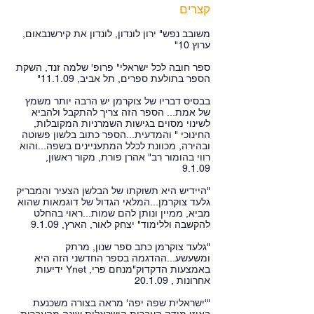
קצרים
משובב נפש" ירון לונדון, לונדון את קירשנבאום,
ערוץ 10"
ספר חובה לכל ישראלי" פרופ' שלמה זנד, השקת
הספר בתולעת ספרים, תל אביב, 11.1.09"
בבסיס דבריו של צוקרמן יש הרבה יותר משמץ
של אמת... הספר הזה צריך להתקבל ולהביא
לשינוי מסוים בגישות השמרניות המקובלות,
החינוכי " והמדעית...הספר כתוב בלשון פשוטה
ובהירה, מכוונת לכלל המתעניינים בשפה...והוא
רווי בהומור רב" אהרן פורת, מקור ראשון,
9.1.09
"היידיש היא תשוקתו של הבלשן הצעיר והמבריק
גלעד צוקרמן...המלאי הגדול של דוגמאות שהוא
מביא, ממיין ונותן להם שמות...ראוי בהחלט
להקשבה וללימוד" יצחק לאור, הארץ, 9.1.09
"גלעד צוקרמן כתב ספר שנון, מרתק
ומשעשע...ההדגמה בספר החדשני הזה היא
באמצעות הדקדוק"מנחם פרי, Ynet ידיעות
אחרונות , 20.1.09
"'ישראלית שפה יפה' מראה בצורה משכנעת