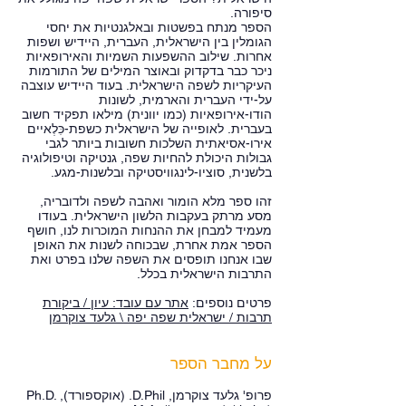
סיפורה.
הספר מנתח בפשטות ובאלגנטיות את יחסי
הגומלין בין הישראלית, העברית, היידיש ושפות
אחרות. שילוב ההשפעות השמיות והאירופאיות
ניכר כבר בדקדוק ובאוצר המילים של התורמות
העיקריות לשפה הישראלית. בעוד היידיש עוצבה
על-ידי העברית והארמית, לשונות
הודו-אירופאיות (כמו יוונית) מילאו תפקיד חשוב
בעברית. לאופייה של הישראלית כשפת-כִּלְאיים
אירו-אסיאתית השלכות חשובות ביותר לגבי
גבולות היכולת להחיות שפה, גנטיקה וטיפולוגיה
בלשנית, סוציו-לינגוויסטיקה ובלשנות-מגע.
זהו ספר מלא הומור ואהבה לשפה ולדובריה,
מסע מרתק בעקבות הלשון הישראלית. בעודו
מעמיד למבחן את ההנחות המוכרות לנו, חושף
הספר אמת אחרת, שבכוחה לשנות את האופן
שבו אנחנו תופסים את השפה שלנו בפרט ואת
התרבות הישראלית בכלל.
פרטים נוספים:
אתר עם עובד: עיון / ביקורת
תרבות / ישראלית שפה יפה \ גלעד צוקרמן
על מחבר הספר
פרופ' גלעד צוקרמן, D.Phil. (אוקספורד), Ph.D.