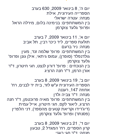
יום ה', 8 בינואר 2009, 630 בערב
הספרייה העירונית, אילת
מנחה: עטרה ישראלי
בין המשתתפים: בנימינה בלום, מירלה הראל
ופרופ' גלעד צוקרמן
יום א', 11 בינואר 2009, 7 בערב
תולעת ספרים, ליד כיכר רבין, תל אביב
מנחה: ניר ברעם
בין המשתתפים: פרופ' שלמה זנד, מעין
גולדנפלד (סופרן), עמוס גיתאי, אילן גונן ופרופ'
גלעד צוקרמן
בין הנוכחים : פרופ' דורון לנצט, חגי חיטרון, ד"ר
אורן הרמן, ד"ר חנה הרציג
יום ב', 19 בינואר 2009, 8 בערב
הספריה העירונית ע"ש לזר, בית יד לבנים, רח'
אחוזה 147, רעננה
מנחה: ד"ר צביה ולדן
בין המשתתפים: פרופ' מאיה פרוכטמן, ד"ר חנה
הרציג, ליאור לקס, חגי חיטרון, אייל עמית
(דיג'רידו וקריאת קטעים מהספר), דני הלפרין
(פסנתר) ופרופ' גלעד צוקרמן
יום ד', 21 בינואר 2009, 8 בערב
קרון הספרים, רח' המגדל 2, טבעון
מנחה: ד"ר חגי רוגני